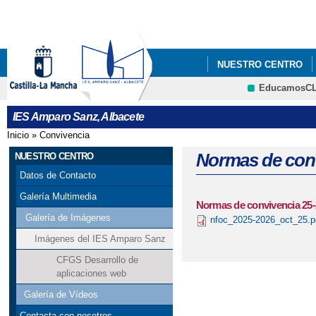
Pa
co
pri
NUESTRO CENTRO
EducamosC
ORIENTACIÓN
IN
CRFP
IES Amparo Sanz, Albacete
Inicio
»
Convivencia
Se encuentra usted aquí
Normas de conv
NUESTRO CENTRO
Datos de Contacto
Galería Multimedia
Normas de convivencia 25-
Galería de Imágenes
nfoc_2025-2026_oct_25.p
Imágenes del IES Amparo Sanz
CFGS Desarrollo de
aplicaciones web
Galería de Vídeos
Contacta con nosotros