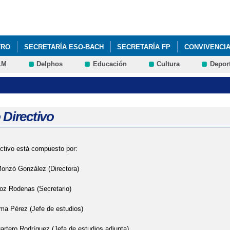
Pasar al
contenido
principal
TRO
SECRETARÍA ESO-BACH
SECRETARÍA FP
CONVIVENCI
LM
Delphos
Educación
Cultura
Depor
AMPA
 Directivo
ectivo está compuesto por:
onzó González (Directora)
oz Rodenas (Secretario)
ma Pérez (Jefe de estudios)
artero Rodríguez (Jefa de estudios adjunta)