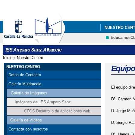
NUESTRO CEN
EducamosC
PROYECTOS
IES Amparo Sanz, Albacete
Inicio
»
Nuestro Centro
Se encuentra usted aquí
Equipo
NUESTRO CENTRO
Datos de Contacto
Galería Multimedia
El equipo dir
Galería de Imágenes
Dª. Carmen M
Imágenes del IES Amparo Sanz
D. Jorge Muñ
CFGS Desarrollo de aplicaciones web
Galería de Vídeos
D. Sergio Pal
Contacta con nosotros
Dª. Llanos Cu