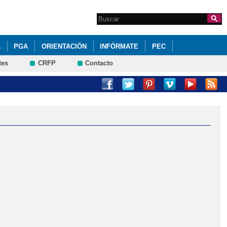
Search this site
Formulario de
búsqueda
A
PGA
ORIENTACIÓN
INFÓRMATE
PEC
tes
CRFP
Contacto