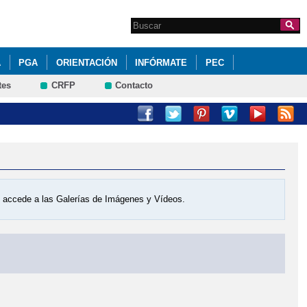
Search this site
Formulario de
búsqueda
A
PGA
ORIENTACIÓN
INFÓRMATE
PEC
tes
CRFP
Contacto
os accede a las Galerías de Imágenes y Vídeos.