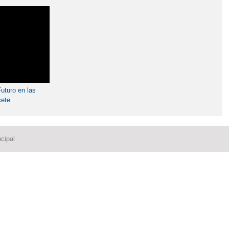
uturo en las
cete
cipal