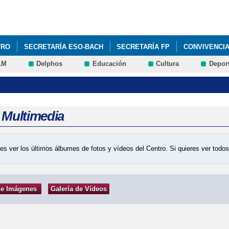
Pasar al
contenido
principal
TRO
SECRETARÍA ESO-BACH
SECRETARÍA FP
CONVIVENCI
LM
Delphos
Educación
Cultura
Depor
AMPA
a Multimedia
es ver los últimos álbumes de fotos y vídeos del Centro. Si quieres ver tod
de Imágenes
Galería de Vídeos