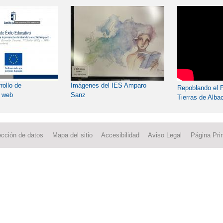
ollo de
Imágenes del IES Amparo
Repoblando el F
s web
Sanz
Tierras de Alba
ección de datos
Mapa del sitio
Accesibilidad
Aviso Legal
Página Prin