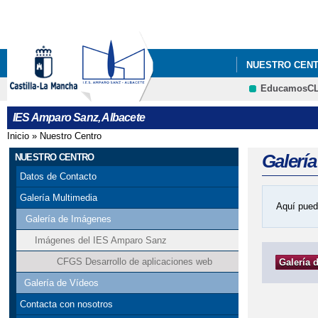
NUESTRO CEN
EducamosC
PROYECTOS
IES Amparo Sanz, Albacete
Inicio
»
Nuestro Centro
Se encuentra usted aquí
Galerí
NUESTRO CENTRO
Datos de Contacto
Galería Multimedia
Aquí pued
Galería de Imágenes
Imágenes del IES Amparo Sanz
CFGS Desarrollo de aplicaciones web
Galería 
Galería de Vídeos
Contacta con nosotros