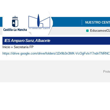
NUESTRO CEN
EducamosC
PROYECTOS
IES Amparo Sanz, Albacete
Inicio
»
Secretaría FP
Se encuentra usted aquí
https://drive.google.com/drive/folders/1Dr9b3n3MK-VcOgFvlxY7ndnTNR
Prot