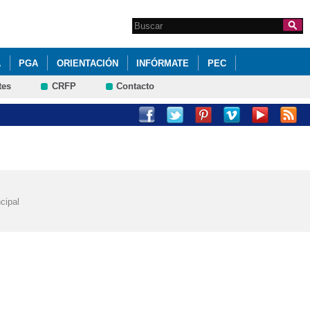
Search this site
Formulario de
búsqueda
A
PGA
ORIENTACIÓN
INFÓRMATE
PEC
tes
CRFP
Contacto
cipal