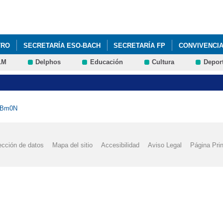
Pasar al
contenido
principal
TRO
SECRETARÍA ESO-BACH
SECRETARÍA FP
CONVIVENCI
LM
Delphos
Educación
Cultura
Depor
AMPA
NCBm0N
ección de datos
Mapa del sitio
Accesibilidad
Aviso Legal
Página Prin