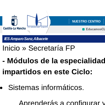
Pa
co
pri
NUESTRO CENTRO
EducamosC
ORIENTACIÓN
IN
CRFP
IES Amparo Sanz, Albacete
Se encuentra usted aquí
Inicio
»
Secretaría FP
- Módulos de la especialida
impartidos en este Ciclo:
Sistemas informáticos.
Aprenderás a configurar 