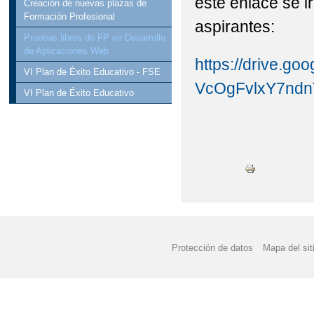
este enlace se i
Creación de nuevas plazas de
Formación Profesional
aspirantes:
Pruebas libres de FP en Desarrollo
de Aplicaciones Web
https://drive.go
VI Plan de Éxito Educativo - FSE
VcOgFvlxY7n
VI Plan de Éxito Educativo
Protección de datos
Mapa del sit