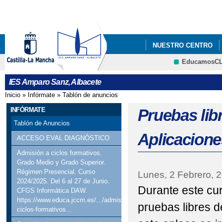
Pa
co
pri
NUESTRO CENTRO
EducamosC
ORIENTACIÓN
IN
CRFP
IES Amparo Sanz, Albacete
Inicio
»
Infórmate
»
Tablón de anuncios
Se encuentra usted aquí
INFÓRMATE
Pruebas lib
Tablón de Anuncios
Aplicacion
ACCESO EVAL DIAGNÓSTICO
Admisión a ciclos formativos.
Grado Medio y Grado Superior.
Régimen Presencial. Curso
Lunes, 2 Febrero, 
2024/2025. Del 6 al 27 de Junio.
Durante este cu
CFGS Informática DAW.
https://www.educa.jccm.es/.../admision-
pruebas libres 
ciclos-formativos...